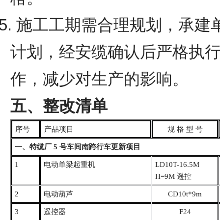
5. 施工工期需合理规划，承
计划，经安缆确认后严格执
作，减少对生产的影响。
五、
整改清单
序号
产品项目
规 格 型 号
一、特缆厂 5 号车间南跨行车更新项目
1
电动单梁起重机
LD10T-16.5M
H=9M
遥控
2
电动葫芦
CD10t*9m
3
遥控器
F24