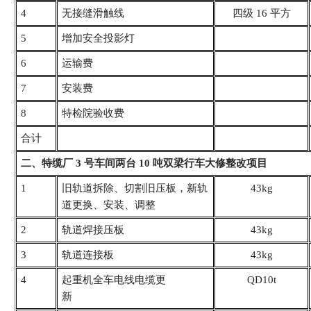
4
无接缝滑触线
四级 16 平方
5
增加安全投影灯
6
运输费
7
安装费
8
特检院验收费
合计
二、特缆厂 3 号车间两台 10 吨双梁行车大修整改项目
1
旧轨道拆除、切割旧压
板，新轨
43kg
道更换、安装、
调整
2
轨道焊接压板
43kg
3
轨道连接板
43kg
4
起重机全车电线电缆更
QD10t
新