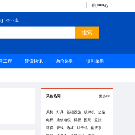
用户中心
项目企业库
建工程
建设快讯
询价采购
谈判采购
采购热词
更多>>
风机
灯具
基础设施
破碎机
公路
电梯
通信电缆
机柜
照明
监控
环保
管线
边坡
烘干机
输液泵