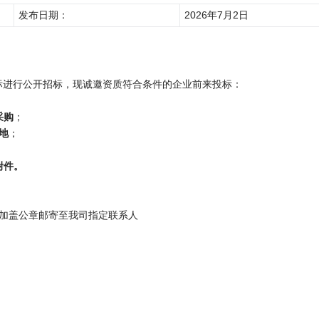
发布日期：
2026年7月2日
标进行公开招标，现诚邀资质符合条件的企业前来投标：
采购
；
地
；
附件。
并加盖公章邮寄至我司指定联系人