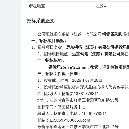
所在地区：
江苏--
招标采购正文
公司现就远东铜箔（江苏）有限公司
铜管坯采购
招
一
、招标
项目概况：
1、招标项目名称：
远东铜箔（江苏）
有限公司
铜管坯
2、招标项目地点：
远东铜箔（江苏）
有限公司
所在
二
、招标标的：
铜管坯25mm*2.1mm，盘管，详见检验规范
三
、招标文件截
止
日
期：
1、投标截止时间：2026年07月25日
2、投标报价单应以密封形式且由投标人代表签字
项目联系人：杨银贵18861778311
地址：江苏省泰兴市虹桥工业园区飞虹路59号
招标部门：供应链服务中心
联系人：杨银贵；电话：18861778311；
邮箱：
105059
@600869.com
报价单邮寄地址：江苏省泰兴市江平北路19号