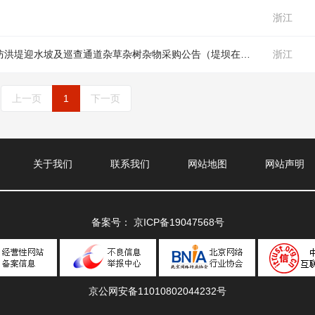
浙江
防洪堤迎水坡及巡查通道杂草杂树杂物采购公告（
堤坝
在正文中）
浙江
上一页
1
下一页
关于我们
联系我们
网站地图
网站声明
备案号：
京ICP备19047568号
京公网安备11010802044232号