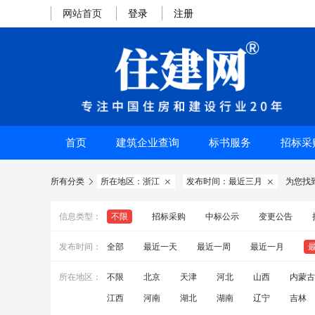
网站首页
登录
注册
首页
建筑企业查询
标书服务
招标采
所有分类
所在地区：浙江
发布时间：最近三月
为您找



信息类型：
不限
招标采购
中标公示
变更公告
发布时间：
全部
最近一天
最近一周
最近一月
所在地区：
不限
北京
天津
河北
山西
内蒙古
江西
河南
湖北
湖南
辽宁
吉林