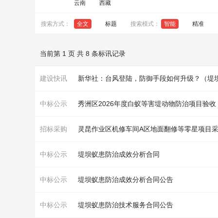
云南
西藏
搜索方式：
全文
标题
搜索模式：
智能
精准
当前第 1 页 共 8 条标讯记录
建设快讯
新华社：台风登陆，防御手段如何升级？（
堤
中标公示
秀洲区2026年度白蚁等害堤动物防治项目验收
招标采购
灵昆作业区机修车间A区地面翻修等零星项目
中标公示
堤坝
蚁患防治成效分析合同
中标公示
堤坝
蚁患防治成效分析合同公告
中标公示
堤坝
蚁患防治技术服务合同公告