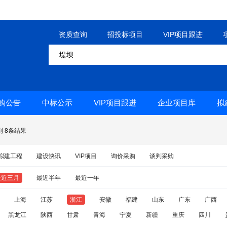
资质查询
招投标项目
VIP项目跟进
购公告
中标公示
VIP项目跟进
企业项目库
拟
到
8
条结果
拟建工程
建设快讯
VIP项目
询价采购
谈判采购
最近三月
最近半年
最近一年
上海
江苏
浙江
安徽
福建
山东
广东
广西
黑龙江
陕西
甘肃
青海
宁夏
新疆
重庆
四川