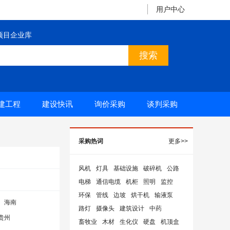
用户中心
项目企业库
建工程
建设快讯
询价采购
谈判采购
采购热词
更多>>
风机
灯具
基础设施
破碎机
公路
电梯
通信电缆
机柜
照明
监控
环保
管线
边坡
烘干机
输液泵
海南
路灯
摄像头
建筑设计
中药
贵州
畜牧业
木材
生化仪
硬盘
机顶盒