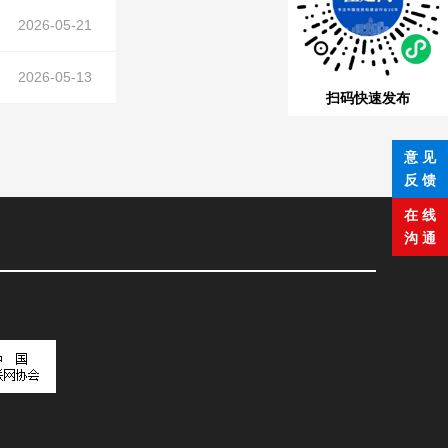
2026-05-21
2026-05-13
扫码快速发布
意 见
反 馈
在 线
沟 通