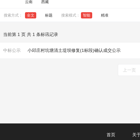
云南
西藏
搜索方式：
全文
标题
搜索模式：
智能
精准
当前第 1 页 共 1 条标讯记录
中标公示
小邱庄村坑塘清土
堤坝
修复(1标段)确认成交公示
上一页
首页
关