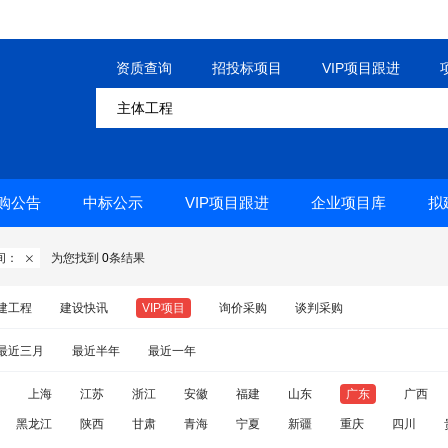
资质查询
招投标项目
VIP项目跟进
购公告
中标公示
VIP项目跟进
企业项目库
拟
间：
为您找到
0
条结果

建工程
建设快讯
VIP项目
询价采购
谈判采购
最近三月
最近半年
最近一年
上海
江苏
浙江
安徽
福建
山东
广东
广西
黑龙江
陕西
甘肃
青海
宁夏
新疆
重庆
四川