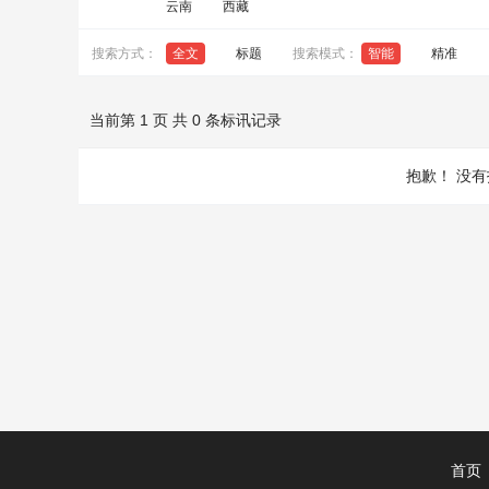
云南
西藏
搜索方式：
全文
标题
搜索模式：
智能
精准
当前第 1 页 共 0 条标讯记录
抱歉！
没有
首页