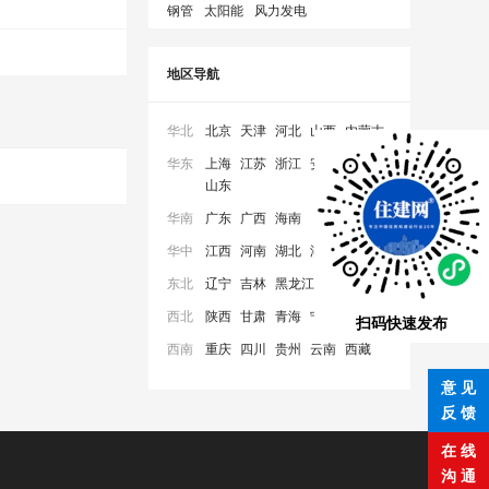
钢管
太阳能
风力发电
地区导航
华北
北京
天津
河北
山西
内蒙古
华东
上海
江苏
浙江
安徽
福建
山东
华南
广东
广西
海南
华中
江西
河南
湖北
湖南
东北
辽宁
吉林
黑龙江
西北
陕西
甘肃
青海
宁夏
新疆
扫码快速发布
西南
重庆
四川
贵州
云南
西藏
意 见
反 馈
在 线
沟 通