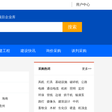
用户中心
项目企业库
建工程
建设快讯
询价采购
谈判采购
采购热词
更多>>
风机
灯具
基础设施
破碎机
公路
电梯
通信电缆
机柜
照明
监控
环保
管线
边坡
烘干机
输液泵
海南
路灯
摄像头
建筑设计
中药
贵州
畜牧业
木材
生化仪
硬盘
机顶盒