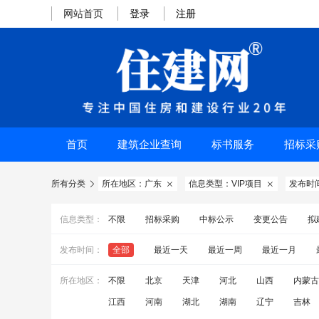
网站首页
登录
注册
首页
建筑企业查询
标书服务
招标采
所有分类
所在地区：广东
信息类型：VIP项目
发布时



信息类型：
不限
招标采购
中标公示
变更公告
拟
发布时间：
全部
最近一天
最近一周
最近一月
所在地区：
不限
北京
天津
河北
山西
内蒙古
江西
河南
湖北
湖南
辽宁
吉林