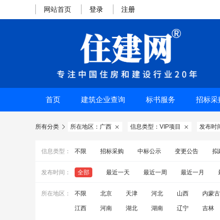
网站首页
登录
注册
首页
建筑企业查询
标书服务
招标采
所有分类
所在地区：广西
信息类型：VIP项目
发布时



信息类型：
不限
招标采购
中标公示
变更公告
拟
发布时间：
全部
最近一天
最近一周
最近一月
所在地区：
不限
北京
天津
河北
山西
内蒙古
江西
河南
湖北
湖南
辽宁
吉林