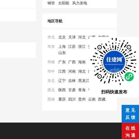
钢管
太阳能
风力发电
地区导航
华北
北京
天津
河北
山西
内蒙古
华东
上海
江苏
浙江
安徽
福建
山东
华南
广东
广西
海南
华中
江西
河南
湖北
湖南
东北
辽宁
吉林
黑龙江
西北
陕西
甘肃
青海
宁夏
新疆
扫码快速发布
西南
重庆
四川
贵州
云南
西藏
意 见
反 馈
在 线
沟 通