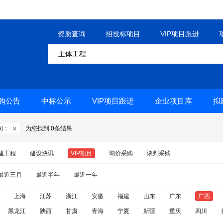
资质查询
招投标项目
VIP项目跟进
购公告
中标公示
VIP项目跟进
企业项目库
拟
间：
为您找到
0
条结果

建工程
建设快讯
VIP项目
询价采购
谈判采购
最近三月
最近半年
最近一年
上海
江苏
浙江
安徽
福建
山东
广东
广西
黑龙江
陕西
甘肃
青海
宁夏
新疆
重庆
四川