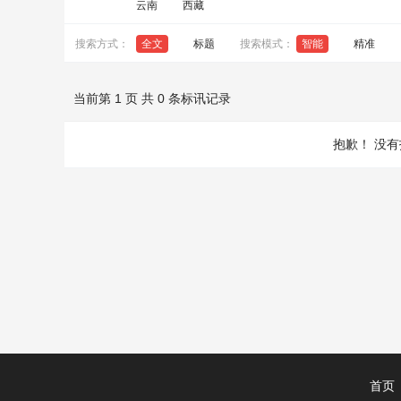
云南
西藏
搜索方式：
全文
标题
搜索模式：
智能
精准
当前第 1 页 共 0 条标讯记录
抱歉！
没有
首页