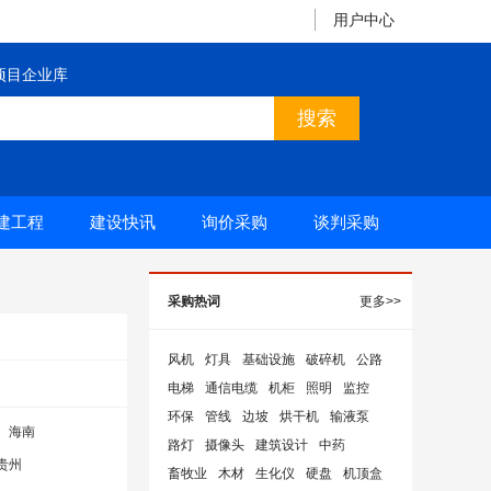
用户中心
项目企业库
建工程
建设快讯
询价采购
谈判采购
采购热词
更多>>
风机
灯具
基础设施
破碎机
公路
电梯
通信电缆
机柜
照明
监控
环保
管线
边坡
烘干机
输液泵
海南
路灯
摄像头
建筑设计
中药
贵州
畜牧业
木材
生化仪
硬盘
机顶盒