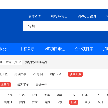
资质查询
招投标项目
VIP项目跟进
购公告
中标公示
VIP项目跟进
企业项目库
拟
间：最近三月
为您找到
0
条结果

建工程
建设快讯
VIP项目
询价采购
谈判采购
最近三月
最近半年
最近一年
上海
江苏
浙江
安徽
福建
山东
广东
广西
黑龙江
陕西
甘肃
青海
宁夏
新疆
重庆
四川