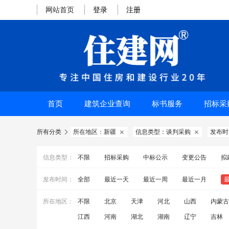
网站首页
登录
注册
首页
建筑企业查询
标书服务
招标采
所有分类
所在地区：新疆
信息类型：谈判采购
发布时



信息类型：
不限
招标采购
中标公示
变更公告
拟
发布时间：
全部
最近一天
最近一周
最近一月
所在地区：
不限
北京
天津
河北
山西
内蒙古
江西
河南
湖北
湖南
辽宁
吉林