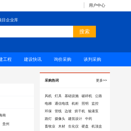
用户中心
项目企业库
建工程
建设快讯
询价采购
谈判采购
采购热词
更多>>
风机
灯具
基础设施
破碎机
公路
电梯
通信电缆
机柜
照明
监控
环保
管线
边坡
烘干机
输液泵
海南
路灯
摄像头
建筑设计
中药
贵州
畜牧业
木材
生化仪
硬盘
机顶盒