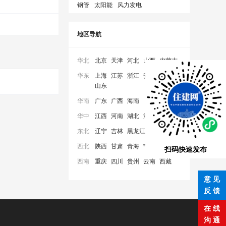
钢管
太阳能
风力发电
地区导航
华北
北京
天津
河北
山西
内蒙古
华东
上海
江苏
浙江
安徽
福建
山东
华南
广东
广西
海南
华中
江西
河南
湖北
湖南
东北
辽宁
吉林
黑龙江
西北
陕西
甘肃
青海
宁夏
新疆
扫码快速发布
西南
重庆
四川
贵州
云南
西藏
意 见
反 馈
在 线
沟 通