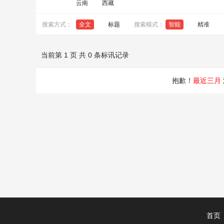
云南
西藏
搜索方式：
全文
标题
搜索模式：
智能
精准
当前第 1 页 共 0 条标讯记录
抱歉！
最近三月
首页