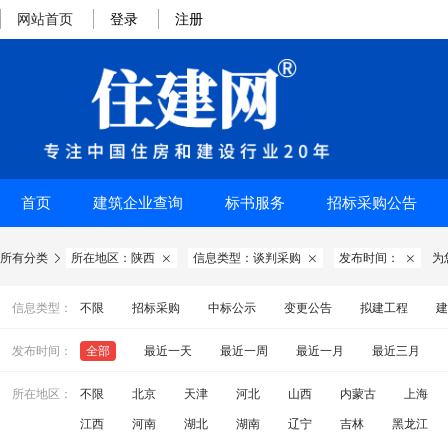
网站首页
登录
注册
首页
建筑企业查询
标书服务
招标采购公告
所有分类
所在地区：陕西
信息类型：谈判采购
发布时间：
为




信息类型：
不限
招标采购
中标公示
变更公告
拟建工程
建
发布时间：
全部
最近一天
最近一周
最近一月
最近三月
所在地区：
不限
北京
天津
河北
山西
内蒙古
上海
江西
河南
湖北
湖南
辽宁
吉林
黑龙江