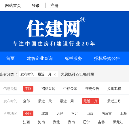
网站首页
登录
注册
首页
建筑企业查询
标书服务
招标采购公告
所有分类
发布时间：最近一月
为您找到
2718
条结果


信息类型：
不限
招标采购
中标公示
变更公告
拟建工程
发布时间：
全部
最近一天
最近一周
最近一月
最近三月
所在地区：
不限
北京
天津
河北
山西
内蒙古
上海
江西
河南
湖北
湖南
辽宁
吉林
黑龙江