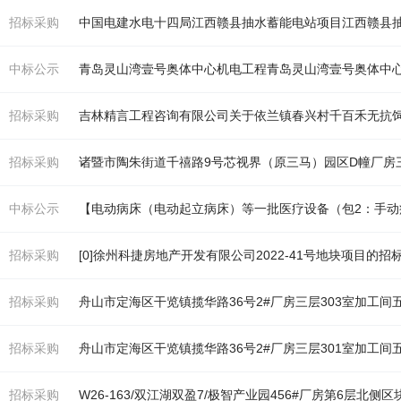
招标采购
中国电建水电十四局江西赣县抽水蓄能电站项目江西赣县
中标公示
青岛灵山湾壹号奥体中心机电工程青岛灵山湾壹号奥体中
招标采购
吉林精言工程咨询有限公司关于依兰镇春兴村千百禾无抗
招标采购
诸暨市陶朱街道千禧路9号芯视界（原三马）园区D幢
厂房
中标公示
【电动病床（电动起立病床）等一批医疗设备（包2：手
招标采购
[0]徐州科捷房地产开发有限公司2022-41号地块项目的招
招标采购
舟山市定海区干览镇揽华路36号2#
厂房
三层303室加工间
招标采购
舟山市定海区干览镇揽华路36号2#
厂房
三层301室加工间
招标采购
W26-163/双江湖双盈7/极智产业园456#
厂房
第6层北侧区