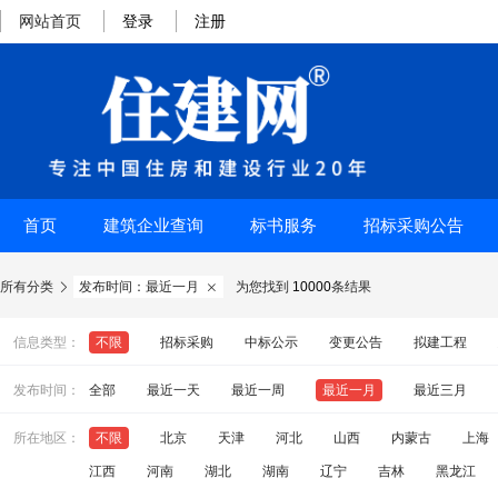
网站首页
登录
注册
首页
建筑企业查询
标书服务
招标采购公告
所有分类
发布时间：最近一月
为您找到
10000
条结果


信息类型：
不限
招标采购
中标公示
变更公告
拟建工程
发布时间：
全部
最近一天
最近一周
最近一月
最近三月
所在地区：
不限
北京
天津
河北
山西
内蒙古
上海
江西
河南
湖北
湖南
辽宁
吉林
黑龙江