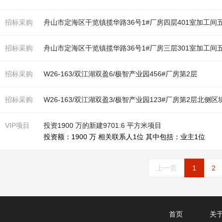
招标采购
舟山市定海区干览镇揽华路36号1#
厂房
四层401室加工间
招标采购
舟山市定海区干览镇揽华路36号1#
厂房
三层301室加工间
招标采购
W26-163/双江湖双盈6/极智产业园456#
厂房
第2层
招标采购
W26-163/双江湖双盈3/极智产业园123#
厂房
第2层北侧区
VIP项目
投资1900 万的新建9701.6 平方米项目
投资额：1900 万 相关联系人1位 其中包括：业主1位
上一页
1
2
首页
关