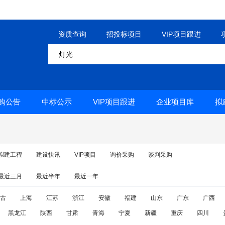
资质查询
招投标项目
VIP项目跟进
购公告
中标公示
VIP项目跟进
企业项目库
拟
拟建工程
建设快讯
VIP项目
询价采购
谈判采购
最近三月
最近半年
最近一年
古
上海
江苏
浙江
安徽
福建
山东
广东
广西
黑龙江
陕西
甘肃
青海
宁夏
新疆
重庆
四川