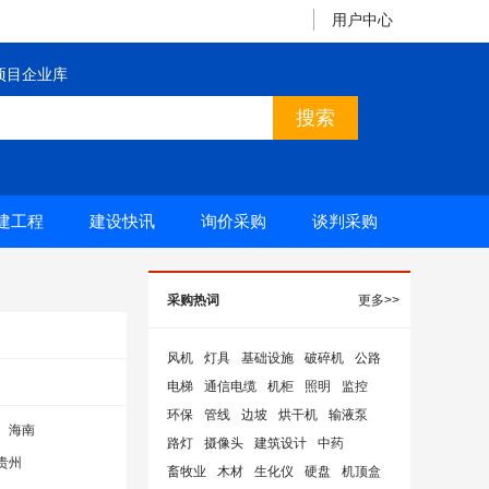
用户中心
项目企业库
建工程
建设快讯
询价采购
谈判采购
采购热词
更多>>
风机
灯具
基础设施
破碎机
公路
电梯
通信电缆
机柜
照明
监控
环保
管线
边坡
烘干机
输液泵
海南
路灯
摄像头
建筑设计
中药
贵州
畜牧业
木材
生化仪
硬盘
机顶盒