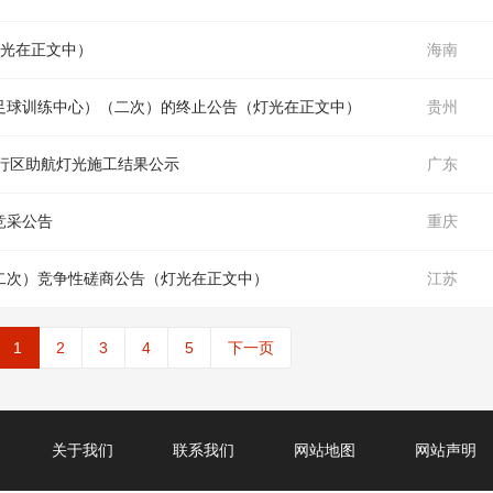
灯光
在正文中）
海南
足球训练中心）（二次）的终止公告（
灯光
在正文中）
贵州
行区助航
灯光
施工结果公示
广东
竞采公告
重庆
二次）竞争性磋商公告（
灯光
在正文中）
江苏
1
2
3
4
5
下一页
关于我们
联系我们
网站地图
网站声明