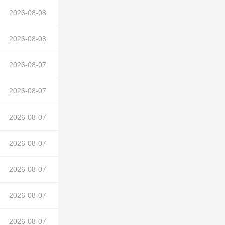
2026-08-08
2026-08-08
2026-08-07
2026-08-07
2026-08-07
2026-08-07
2026-08-07
2026-08-07
正文中）
2026-08-07