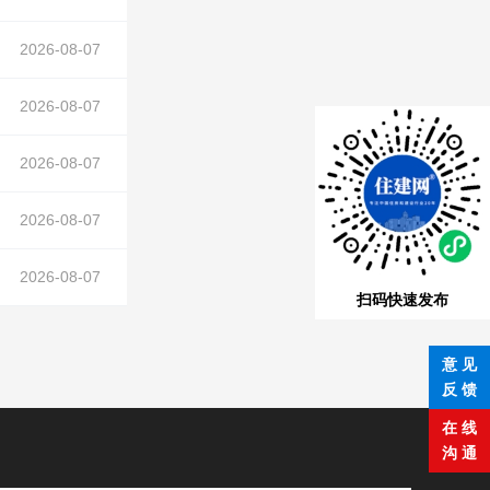
2026-08-07
2026-08-07
2026-08-07
2026-08-07
2026-08-07
扫码快速发布
意 见
反 馈
在 线
沟 通