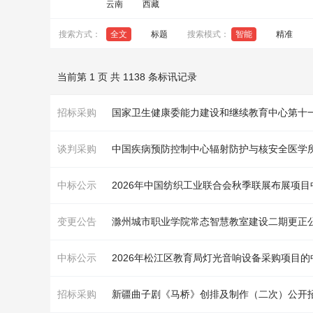
云南
西藏
搜索方式：
全文
标题
搜索模式：
智能
精准
当前第 1 页 共 1138 条标讯记录
招标采购
谈判采购
中标公示
2026年中国纺织工业联合会秋季联展布展项目
变更公告
滁州城市职业学院常态智慧教室建设二期更正
中标公示
2026年松江区教育局
灯光
音响设备采购项目的
招标采购
新疆曲子剧《马桥》创排及制作（二次）公开