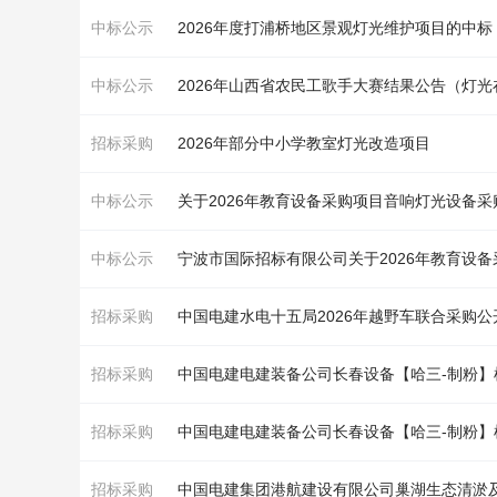
中标公示
2026年度打浦桥地区景观
灯光
维护项目的中标
中标公示
2026年山西省农民工歌手大赛结果公告（
灯光
招标采购
2026年部分中小学教室
灯光
改造项目
中标公示
关于2026年教育设备采购项目音响
灯光
设备采购
中标公示
宁波市国际招标有限公司关于2026年教育设
招标采购
中国电建水电十五局2026年越野车联合采购
招标采购
中国电建电建装备公司长春设备【哈三-制粉
招标采购
招标采购