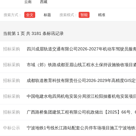
云南
西藏
搜索方式：
全文
标题
搜索模式：
智能
精准
当前第 1 页 共 3181 条标讯记录
招标采购
四川成眉轨道交通有限公司2026-2027年机动车驾驶员
招标采购
市域（郊）
铁
路成都至眉山线工程水土保持设施验收项目
招标采购
成都轨道教育科技有限责任公司2026-2029年高精度G
招标采购
中国电建水电四局机电安装分局浙江松阳抽蓄机电安装项
招标采购
广西路桥集团建筑工程有限公司杭政储出【2025】66号、6
中标公示
宁波
地铁
1号线长江路站配套公共停车场项目施工宁波
地铁