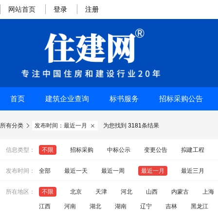
网站首页
登录
注册
首页
建筑企业查询
标书服务
招标采购公告
所有分类
发布时间：最近一月
为您找到
3181
条结果


信息类型：
不限
招标采购
中标公示
变更公告
拟建工程
发布时间：
全部
最近一天
最近一周
最近一月
最近三月
所在地区：
不限
北京
天津
河北
山西
内蒙古
上海
江西
河南
湖北
湖南
辽宁
吉林
黑龙江