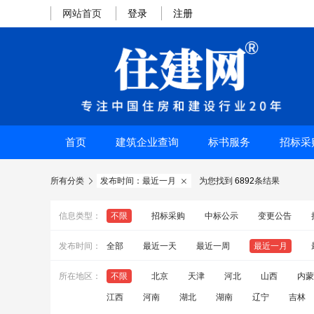
网站首页
登录
注册
首页
建筑企业查询
标书服务
招标采
所有分类
发布时间：最近一月
为您找到
6892
条结果


信息类型：
不限
招标采购
中标公示
变更公告
发布时间：
全部
最近一天
最近一周
最近一月
所在地区：
不限
北京
天津
河北
山西
内蒙
江西
河南
湖北
湖南
辽宁
吉林