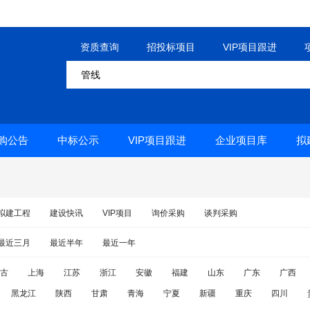
资质查询
招投标项目
VIP项目跟进
购公告
中标公示
VIP项目跟进
企业项目库
拟
拟建工程
建设快讯
VIP项目
询价采购
谈判采购
最近三月
最近半年
最近一年
古
上海
江苏
浙江
安徽
福建
山东
广东
广西
黑龙江
陕西
甘肃
青海
宁夏
新疆
重庆
四川