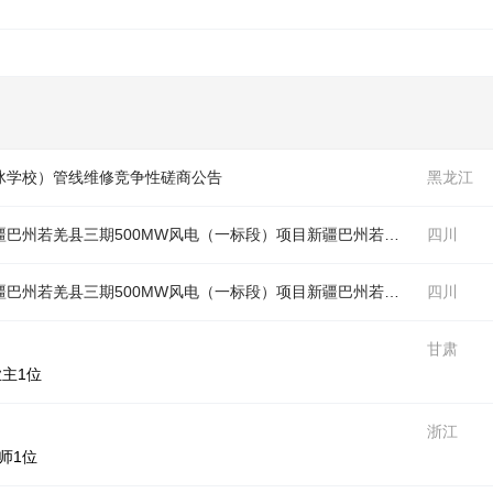
冰学校）
管线
维修竞争性磋商公告
黑龙江
中国电建成都院中广核新能源集中资格预审新疆巴州若羌县三期500MW风电（一标段）项目新疆巴州若羌县三期500MW风电EPC项目（一标段）风电项目道路与风机基础平台工程劳务分包采购项目公开询比采购公告（
四川
中国电建成都院中广核新能源集中资格预审新疆巴州若羌县三期500MW风电（一标段）项目新疆巴州若羌县三期500MW风电EPC项目（一标段）风电项目风机塔筒二次转运机械租赁采购项目公开询比采购公告（
四川
甘肃
业主1位
浙江
师1位