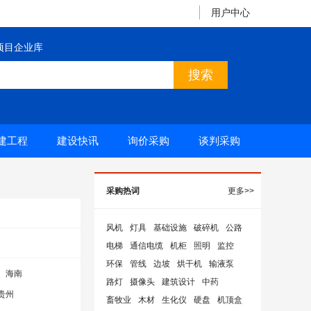
用户中心
项目企业库
建工程
建设快讯
询价采购
谈判采购
采购热词
更多>>
风机
灯具
基础设施
破碎机
公路
电梯
通信电缆
机柜
照明
监控
环保
管线
边坡
烘干机
输液泵
海南
路灯
摄像头
建筑设计
中药
贵州
畜牧业
木材
生化仪
硬盘
机顶盒