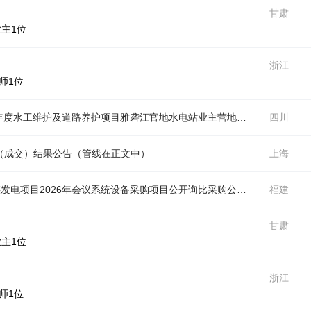
甘肃
业主1位
浙江
师1位
中国电建水电五局雅江官地水电站2025-2028年度水工维护及道路养护项目雅砻江官地水电站业主营地接待中心门厅、阅览室楼梯间及阳台改造装修专业分包项目采购项目公开询比采购公告（
四川
（成交）结果公告（
管线
在正文中）
上海
中国电建电建电投公司盘南2×660MW低热值煤发电项目2026年会议系统设备采购项目公开询比采购公告（
管线
福建
在正文
甘肃
业主1位
浙江
师1位