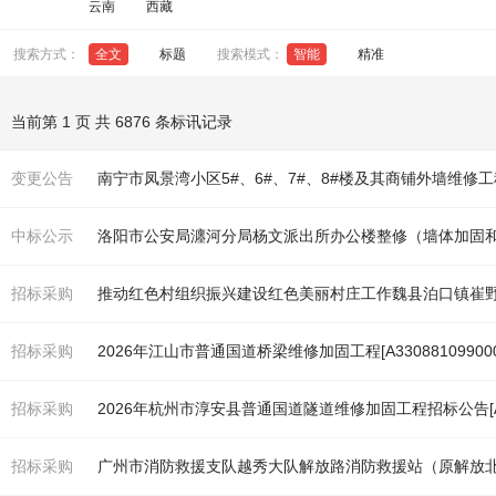
云南
西藏
搜索方式：
全文
标题
搜索模式：
智能
精准
当前第 1 页 共 6876 条标讯记录
变更公告
南宁市凤景湾小区5#、6#、7#、8#楼及其商铺外墙维修
中标公示
洛阳市公安局瀍河分局杨文派出所办公楼整修（墙体
加固
招标采购
推动红色村组织振兴建设红色美丽村庄工作魏县泊口镇崔
招标采购
2026年江山市普通国道桥梁维修
加固
工程[A330881099000
招标采购
2026年杭州市淳安县普通国道隧道维修
加固
工程招标公告[A33
招标采购
广州市消防救援支队越秀大队解放路消防救援站（原解放