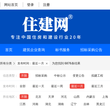
网站首页
登录
注册
首页
建筑企业查询
标书服务
招标采购公告
所有分类
发布时间：最近一月
为您找到
6876
条结果


信息类型：
不限
招标采购
中标公示
变更公告
拟建工程
发布时间：
全部
最近一天
最近一周
最近一月
最近三月
所在地区：
不限
北京
天津
河北
山西
内蒙古
上海
江西
河南
湖北
湖南
辽宁
吉林
黑龙江