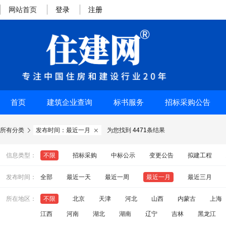
网站首页
登录
注册
首页
建筑企业查询
标书服务
招标采购公告
所有分类
发布时间：最近一月
为您找到
4471
条结果


信息类型：
不限
招标采购
中标公示
变更公告
拟建工程
发布时间：
全部
最近一天
最近一周
最近一月
最近三月
所在地区：
不限
北京
天津
河北
山西
内蒙古
上海
江西
河南
湖北
湖南
辽宁
吉林
黑龙江