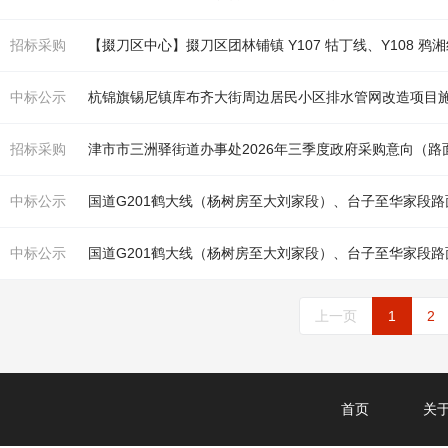
招标采购
【掇刀区中心】掇刀区团林铺镇 Y107 牯丁线、Y108 鸦湘线
中标公示
杭锦旗锡尼镇库布齐大街周边居民小区排水管网
改造
项目
招标采购
津市市三洲驿街道办事处2026年三季度政府采购意向（
路
中标公示
国道G201鹤大线（杨树房至大刘家段）、台子至华家段
路
中标公示
国道G201鹤大线（杨树房至大刘家段）、台子至华家段
路
上一页
1
2
首页
关