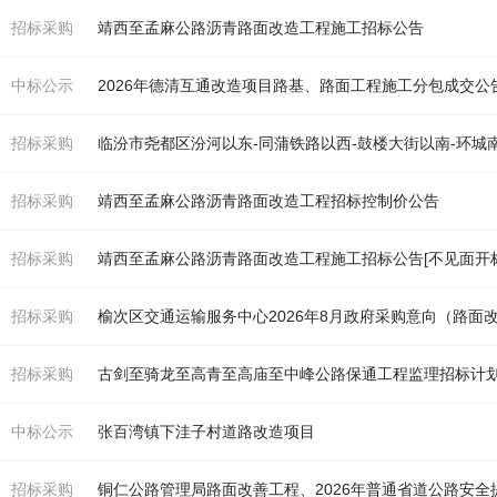
招标采购
靖西至孟麻公
路
沥青
路面
改造
工程施工招标公告
中标公示
2026年德清互通
改造
项目
路
基、
路面
工程施工分包成交公
招标采购
临汾市尧都区汾河以东-同蒲铁
路
以西-鼓楼大街以南-环城
招标采购
靖西至孟麻公
路
沥青
路面
改造
工程招标控制价公告
招标采购
靖西至孟麻公
路
沥青
路面
改造
工程施工招标公告[不见
面
开
招标采购
榆次区交通运输服务中心2026年8月政府采购意向（
路面
招标采购
古剑至骑龙至高青至高庙至中峰公
路
保通工程监理招标计
中标公示
张百湾镇下洼子村道
路
改造
项目
招标采购
铜仁公
路
管理局
路面
改善工程、2026年普通省道公
路
安全提