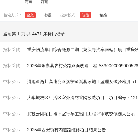
云南
西藏
搜索方式：
全文
标题
搜索模式：
智能
精准
当前第 1 页 共 4471 条标讯记录
招标采购
招标采购
2026年永嘉县农村公
路
路面
改造
工程[A330000009000526
中标公示
渑池至淅川高速公
路
洛宁至嵩县段施工监理及试验检测（LS
中标公示
大学城校区生活区室外消防管网
改造
项目（项目编号：1210
中标公示
北投云朗项目地下室行车主出口工程评审成交候选人公示
中标公示
2025年西安镇村内道
路
维修项目结果公告