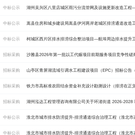
中标公示
湖州吴兴区八里店城区雨污分流管网及设施更新改造工程
中标公示
嵩县住房和城乡建设局嵩县伊河两岸老城区
排涝
通道改造
中标公示
柯城区西片区排水
排涝
综合整治项目—航埠周边排水提升工程（二标段）中
招标采购
沙雅县2026年第一批以工代赈项目前期服务项目竞争性磋
招标采购
山亭区青屏湖流域引调水工程建设项目（EPC）招标公告
招标采购
铁力市高标准农田结余资金补充设计勘测设计（
排涝
在正
招标采购
湖州泓达工程管理咨询有限公司关于环渚街道 2026-20
中标公示
淮北市城市排水防涝提升-
排涝
通道综合治理工程（淮北市
中标公示
淮北市城市排水防涝提升-
排涝
通道综合治理工程（淮北市