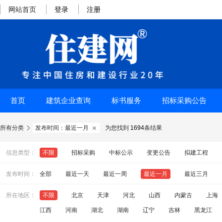
网站首页
登录
注册
首页
建筑企业查询
标书服务
招标采购公告
所有分类
发布时间：最近一月
为您找到
1694
条结果


信息类型：
不限
招标采购
中标公示
变更公告
拟建工程
发布时间：
全部
最近一天
最近一周
最近一月
最近三月
所在地区：
不限
北京
天津
河北
山西
内蒙古
上海
江西
河南
湖北
湖南
辽宁
吉林
黑龙江