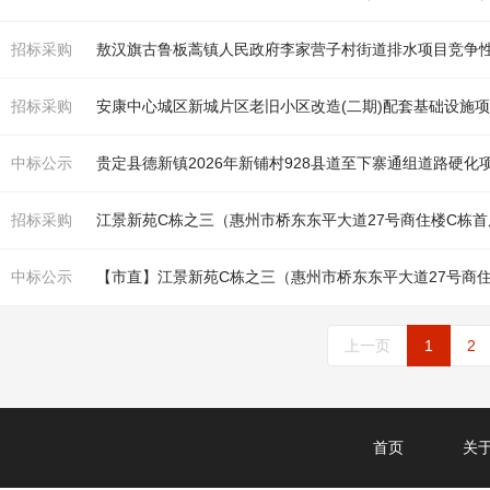
招标采购
敖汉旗古鲁板蒿镇人民政府李家营子村街道排水项目竞争
招标采购
安康中心城区新城片区老旧小区改造(二期)配套基础设施
中标公示
贵定县德新镇2026年新铺村928县道至下寨通组道路硬化
招标采购
江景新苑C栋之三（惠州市桥东东平大道27号
商住楼
C栋首
中标公示
【市直】江景新苑C栋之三（惠州市桥东东平大道27号
商
上一页
1
2
首页
关