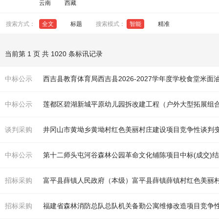
云南
西藏
搜索方式：
全文
标题
搜索模式：
智能
精准
当前第 1 页 共 1020 条标讯记录
中标公示
西吉县教育体育局西吉县2026-2027学年度学校食堂米
中标公示
莲都区碧湖新城平原幼儿园拆改建工程（户外大型拓展组
谈判采购
井冈山市黄坳乡黄坳村红色美丽村庄建设项目竞争性谈判
中标公示
第十二师头屯河谷森林公园革命文化铺陈项目中标(成交)
招标采购
富平县薛镇人民政府（本级）富平县薛镇薛镇村红色美丽
招标采购
福建省森林消防总队总队机关备勤公寓维修改造项目竞争