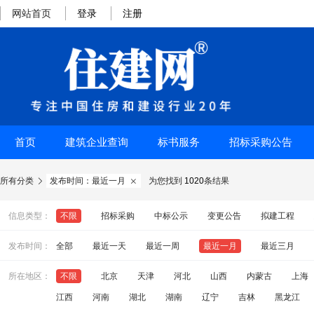
网站首页
登录
注册
首页
建筑企业查询
标书服务
招标采购公告
所有分类
发布时间：最近一月
为您找到
1020
条结果


信息类型：
不限
招标采购
中标公示
变更公告
拟建工程
发布时间：
全部
最近一天
最近一周
最近一月
最近三月
所在地区：
不限
北京
天津
河北
山西
内蒙古
上海
江西
河南
湖北
湖南
辽宁
吉林
黑龙江