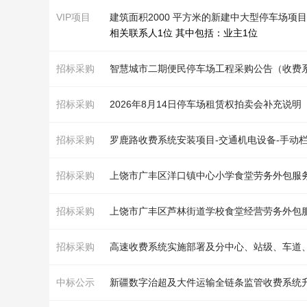
VIP项目
建筑面积2000 平方米的新建中大型停车场项
相关联系人1位 其中包括：业主1位
招标采购
智慧城市二期便民停车场工程采购公告（
收费
招标采购
2026年8月14日停车场租赁权拍卖会补充说明
招标采购
罗鹿路
收费
系统
安装项目-交通机电设备-手动
招标采购
上饶市广丰区洋口镇中心小学食堂劳务外包服
招标采购
上饶市广丰区芦林街道学校食堂经营劳务外包
招标采购
高速
收费
系统
实施部署及分中心、站级、车道
中标公示
新疆数字治超及大件运输全链条监管
收费
系统