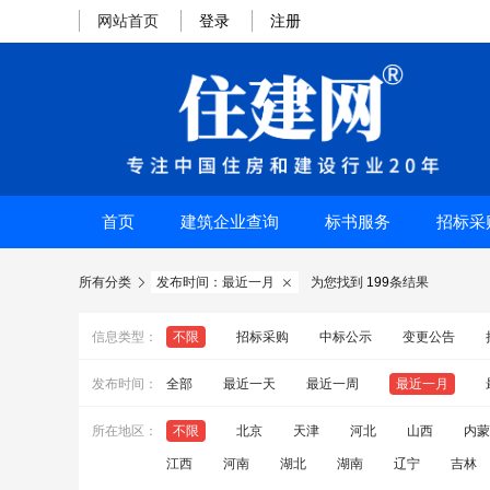
网站首页
登录
注册
首页
建筑企业查询
标书服务
招标采
所有分类
发布时间：最近一月
为您找到
199
条结果


信息类型：
不限
招标采购
中标公示
变更公告
发布时间：
全部
最近一天
最近一周
最近一月
所在地区：
不限
北京
天津
河北
山西
内蒙
江西
河南
湖北
湖南
辽宁
吉林