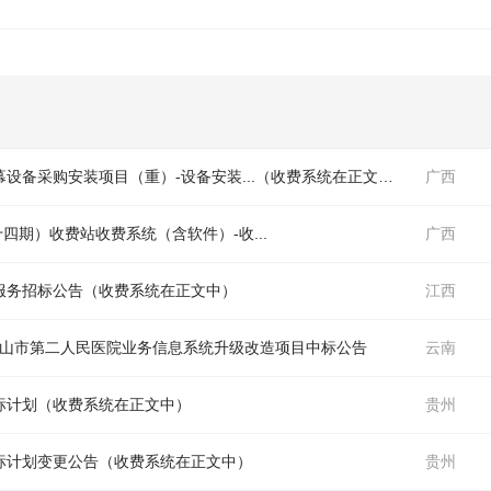
备采购安装项目（重）-设备安装...（
收费系统
在正文中）
广西
十四期）
收费
站
收费
系统
（含软件）-
收
...
广西
服务招标公告（
收费系统
在正文中）
江西
：云南省保山市第二人民医院业务信息
系统
升级改造项目中标公告
云南
标计划（
收费系统
在正文中）
贵州
标计划变更公告（
收费系统
在正文中）
贵州