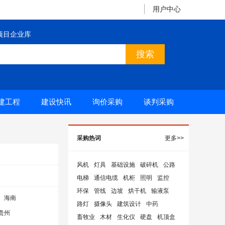
用户中心
项目企业库
建工程
建设快讯
询价采购
谈判采购
采购热词
更多>>
风机
灯具
基础设施
破碎机
公路
电梯
通信电缆
机柜
照明
监控
环保
管线
边坡
烘干机
输液泵
海南
路灯
摄像头
建筑设计
中药
贵州
畜牧业
木材
生化仪
硬盘
机顶盒