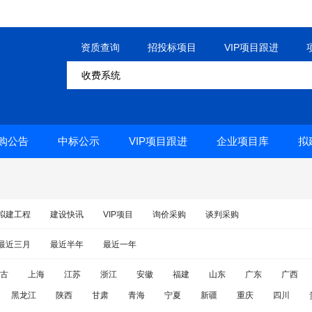
资质查询
招投标项目
VIP项目跟进
购公告
中标公示
VIP项目跟进
企业项目库
拟
拟建工程
建设快讯
VIP项目
询价采购
谈判采购
最近三月
最近半年
最近一年
古
上海
江苏
浙江
安徽
福建
山东
广东
广西
黑龙江
陕西
甘肃
青海
宁夏
新疆
重庆
四川