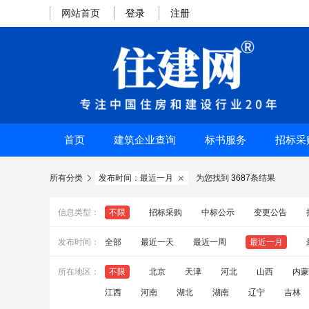
网站首页
登录
注册
首页
建筑企业查询
标书服务
招标采
所有分类
发布时间：最近一月
为您找到
3687
条结果


信息类型：
不限
招标采购
中标公示
变更公告
发布时间：
全部
最近一天
最近一周
最近一月
所在地区：
不限
北京
天津
河北
山西
内蒙
江西
河南
湖北
湖南
辽宁
吉林