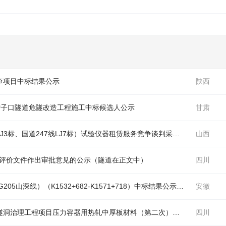
查项目中标结果公示
陕西
腊子口
隧道
危隧改造工程施工中标候选人公示
甘肃
J3标、国
道
247线LJ7标）试验仪器租赁服务竞争谈判采购项目 竞争谈判公告
山西
响评价文件作出审批意见的公示（
隧道
在正文中）
四川
旌德县2026年公路安全设施精细化提升项目（G205山深线）（K1532+682-K1571+718）中标结果公示（
隧道
安徽
在正文
中国电建水电四局市政分局野三河水电站引水隧洞治理工程项目压力容器用热轧中厚板材料（第二次）采购项目公开询比采购公告（
四川