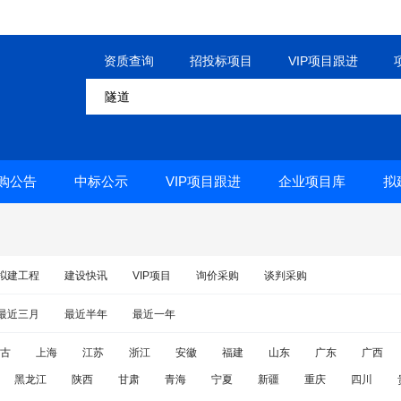
资质查询
招投标项目
VIP项目跟进
购公告
中标公示
VIP项目跟进
企业项目库
拟
拟建工程
建设快讯
VIP项目
询价采购
谈判采购
最近三月
最近半年
最近一年
古
上海
江苏
浙江
安徽
福建
山东
广东
广西
黑龙江
陕西
甘肃
青海
宁夏
新疆
重庆
四川