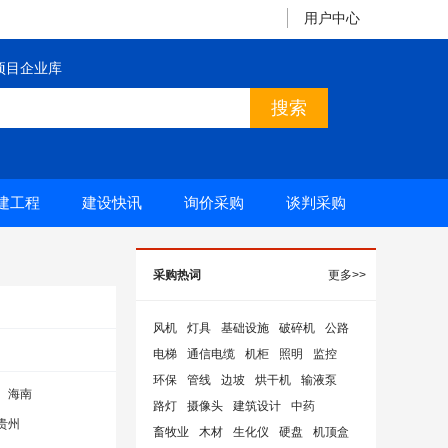
用户中心
项目企业库
建工程
建设快讯
询价采购
谈判采购
采购热词
更多>>
风机
灯具
基础设施
破碎机
公路
电梯
通信电缆
机柜
照明
监控
环保
管线
边坡
烘干机
输液泵
海南
路灯
摄像头
建筑设计
中药
贵州
畜牧业
木材
生化仪
硬盘
机顶盒