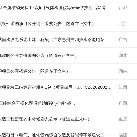
中国电建水电九局华能LCBDa水电站大坝土建及金属结构安装工程项目气体检测仪等安全防护用品采购项目公开竞价采购公告（
西藏
机配件采购项目公开询比采购公告（
隧道
在正文中）
北京
中国电建水电十四局广东惠州中洞抽水蓄能电站输水发电系统土建工程项目广东惠州中洞抽水蓄能电站上游调压井、高压电缆洞斜井、尾水调压井剩余开挖支护工程劳务作业分包项目采购项目公开询比采购公告（
广东
气动阀公开竞价采购公告（
隧道
在正文中）
湖北
护项目公开招标公告（
隧道
在正文中）
湖南
江西省机电设备招标有限公司关于赣江新区市政项目竣工结算评审服务1包（项目编号：JXTC2026200244-01）公开招标公告（
江西
三维综合可视化预报辅助服务(桂钟4标...
广西
改造工程监理的中标候选人公示（
隧道
在正文中）
重庆
【开标数据表】福安市城区阳头片区老旧小区改造项目（电气、通讯设施综合改造及智能停车场建设工程）（施工）（
福建