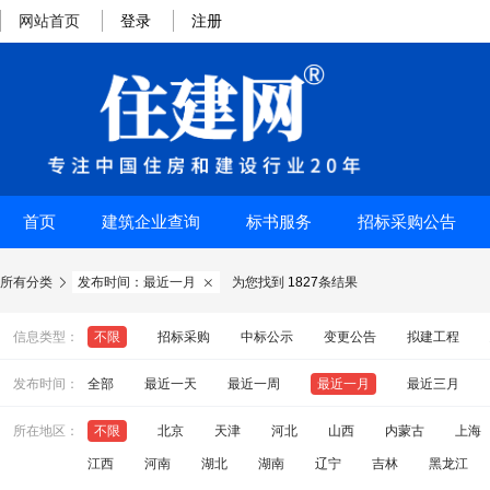
网站首页
登录
注册
首页
建筑企业查询
标书服务
招标采购公告
所有分类
发布时间：最近一月
为您找到
1827
条结果


信息类型：
不限
招标采购
中标公示
变更公告
拟建工程
发布时间：
全部
最近一天
最近一周
最近一月
最近三月
所在地区：
不限
北京
天津
河北
山西
内蒙古
上海
江西
河南
湖北
湖南
辽宁
吉林
黑龙江