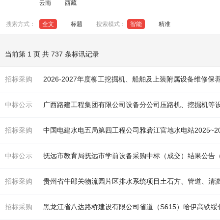
云南
西藏
搜索方式：
全文
标题
搜索模式：
智能
精准
当前第 1 页 共 737 条标讯记录
招标采购
2026-2027年度柳工
挖掘机
、船舶及上装附属设备维修保
中标公示
广西路建工程集团有限公司设备分公司压路
机
、
挖掘机
等
招标采购
中国电建水电五局第四工程公司雅砻江官地水电站2025~2
中标公示
抚远市教育局抚远市学前设备采购中标（成交）结果公告
招标采购
贵州省牛郎关物流园片区排水系统项目土石方、管道、清淤
招标采购
黑龙江省八达路桥建设有限公司省道（S615）哈伊高铁