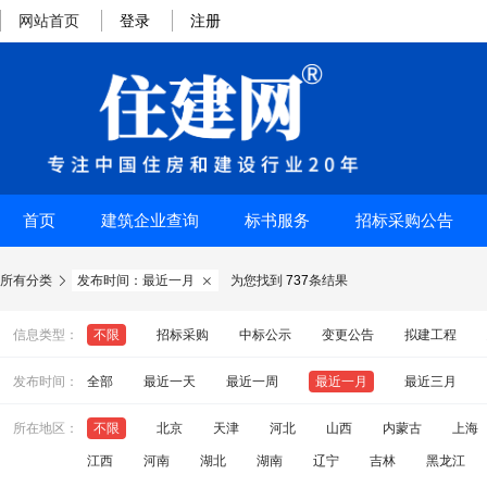
网站首页
登录
注册
首页
建筑企业查询
标书服务
招标采购公告
所有分类
发布时间：最近一月
为您找到
737
条结果


信息类型：
不限
招标采购
中标公示
变更公告
拟建工程
发布时间：
全部
最近一天
最近一周
最近一月
最近三月
所在地区：
不限
北京
天津
河北
山西
内蒙古
上海
江西
河南
湖北
湖南
辽宁
吉林
黑龙江