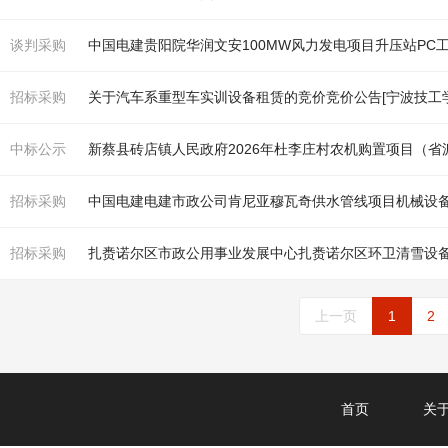
谈判采购
中国电建贵阳院华润文安100MW风力发电项目升压站PC
招标采购
关于汽车系重型车实训设备租赁的竞价竞价公告[宁波技工
中标公示
新蔡县砖店镇人民政府2026年杜李庄村农
机
购置项目（省
招标采购
中国电建电建市政公司肯尼亚穆瓦奇供水管线项目
机
械设
招标采购
扎赉诺尔区市政公用事业发展中心扎赉诺尔区环卫清雪设
上一页
1
2
首页
关