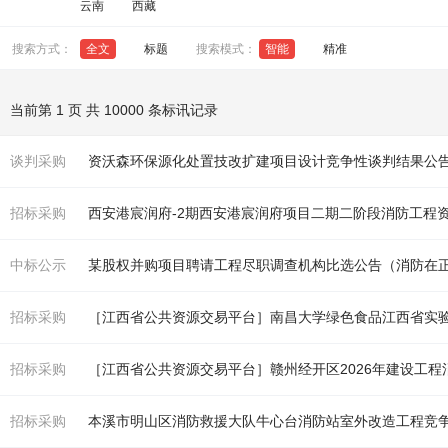
云南
西藏
搜索方式：
全文
标题
搜索模式：
智能
精准
当前第 1 页 共 10000 条标讯记录
谈判采购
资沃森环保源化处置技改扩建项目设计竞争性谈判结果公
招标采购
西安港宸润府-2期西安港宸润府项目二期二阶段
消防
工程
中标公示
某股权并购项目聘请工程尽职调查机构比选公告（
消防
在
招标采购
［江西省公共资源交易平台］南昌大学绿色食品江西省实
招标采购
［江西省公共资源交易平台］赣州经开区2026年建设工程
招标采购
本溪市明山区
消防
救援大队牛心台
消防
站室外改造工程竞