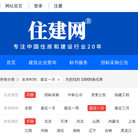
网站首页
登录
注册
首页
建筑企业查询
标书服务
招标采购公告
所有分类
发布时间：最近一月
为您找到
10000
条结果


信息类型：
不限
招标采购
中标公示
变更公告
拟建工程
发布时间：
全部
最近一天
最近一周
最近一月
最近三月
所在地区：
不限
北京
天津
河北
山西
内蒙古
上海
江西
河南
湖北
湖南
辽宁
吉林
黑龙江