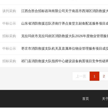
谈判采购
江西合胜合招标咨询有限公司关于南昌市西湖区
消防
救援大队20
中标公示
山东省
消防
救援总队济南疗养点食堂主副食配送服务项目
招标采购
克拉玛依市克拉玛依区
消防
救援大队2026年度物业管理服
中标公示
枣庄市
消防
救援支队机关及直属单位物业管理服务项目成
招标采购
祁门县
消防
救援大队指挥中心建设设备购置项目竞争性磋
上一页
1
2
首页
关