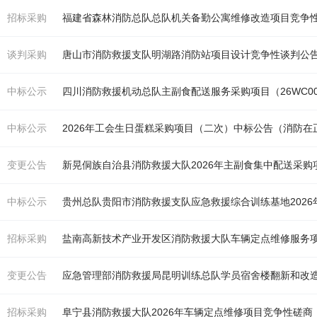
招标采购
福建省森林
消防
总队总队机关备勤公寓维修改造项目竞争
谈判采购
唐山市
消防
救援支队明湖路
消防
站项目设计竞争性谈判公
中标公示
四川
消防
救援机动总队主副食配送服务采购项目（26WC0
中标公示
2026年工会生日蛋糕采购项目（二次）中标公告（
消防
在
变更公告
新晃侗族自治县
消防
救援大队2026年主副食集中配送采
中标公示
贵州总队贵阳市
消防
救援支队应急救援综合训练基地2026
招标采购
盐南高新技术产业开发区
消防
救援大队车辆定点维修服务
变更公告
应急管理部
消防
救援局昆明训练总队学员宿舍楼翻新和改造升
招标采购
阜宁县
消防
救援大队2026年车辆定点维修项目竞争性磋商