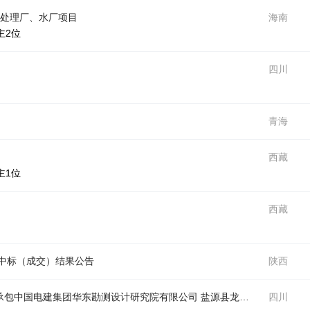
水处理厂、水厂项目
海南
主2位
四川
青海
西藏
主1位
西藏
中标（成交）结果公告
陕西
承包中国电建集团华东勘测设计研究院有限公司 盐源县龙塘水库及灌区
四川
工