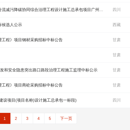
分流减污降碳协同综合
治理工程
设计施
工
总承包项目广州市南沙区中围涌分时分流减污降碳协同综合
四川
标候选人公示
西藏
理工程
》项目钢材采购招标中标公告
甘肃
甘肃
65事故多发和安全隐患突出路口路段
治理工程
施
工
监
理
中标公示
甘肃
理工程
》项目商砼采购招标中标公告
甘肃
建设项目(项目名称)设计施
工
总承包一标段)
四川
1
2
3
4
5
下一页