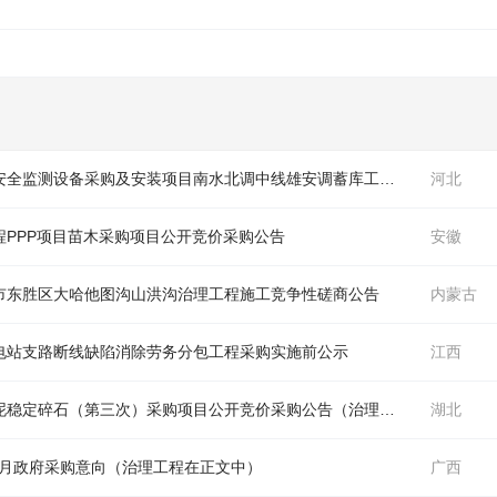
安全监测设备采购及安装项目南水北调中线雄安调蓄库
工程
安全监测设备
河北
程
PPP项目苗木采购项目公开竞价采购公告
安徽
市东胜区大哈他图沟山洪沟
治理工程
施
工
竞争性磋商公告
内蒙古
电站支路断线缺陷消除劳务分包
工程
采购实施前公示
江西
泥稳定碎石（第三次）采购项目公开竞价采购公告（
治理工程
在正文中）
湖北
9月政府采购意向（
治理工程
在正文中）
广西