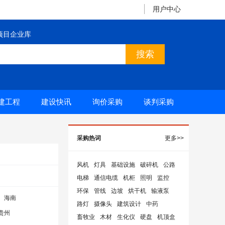
用户中心
项目企业库
建工程
建设快讯
询价采购
谈判采购
采购热词
更多>>
风机
灯具
基础设施
破碎机
公路
电梯
通信电缆
机柜
照明
监控
环保
管线
边坡
烘干机
输液泵
海南
路灯
摄像头
建筑设计
中药
贵州
畜牧业
木材
生化仪
硬盘
机顶盒