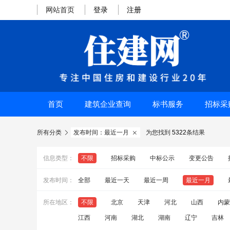
网站首页
登录
注册
首页
建筑企业查询
标书服务
招标采
所有分类
发布时间：最近一月
为您找到
5322
条结果


信息类型：
不限
招标采购
中标公示
变更公告
发布时间：
全部
最近一天
最近一周
最近一月
所在地区：
不限
北京
天津
河北
山西
内蒙
江西
河南
湖北
湖南
辽宁
吉林