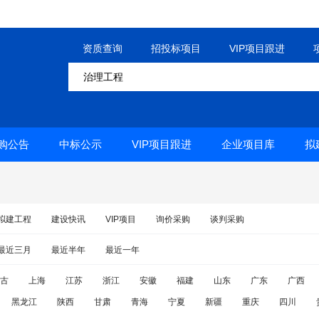
资质查询
招投标项目
VIP项目跟进
购公告
中标公示
VIP项目跟进
企业项目库
拟
拟建工程
建设快讯
VIP项目
询价采购
谈判采购
最近三月
最近半年
最近一年
古
上海
江苏
浙江
安徽
福建
山东
广东
广西
黑龙江
陕西
甘肃
青海
宁夏
新疆
重庆
四川