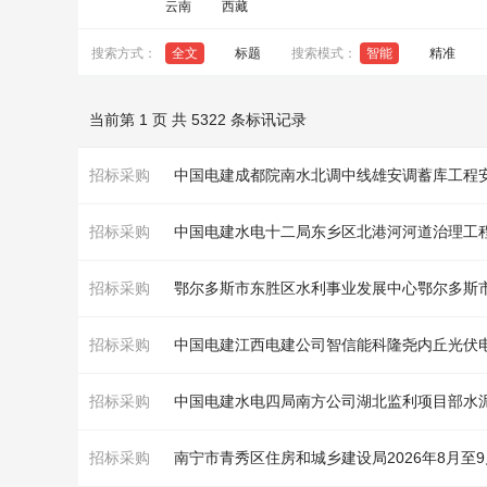
云南
西藏
搜索方式：
全文
标题
搜索模式：
智能
精准
当前第 1 页 共 5322 条标讯记录
招标采购
中国电建成都院南水北调中线雄安调蓄库
工程
招标采购
中国电建水电十二局东乡区北港河河道
治理工
招标采购
鄂尔多斯市东胜区水利事业发展中心鄂尔多斯
招标采购
中国电建江西电建公司智信能科隆尧内丘光伏
招标采购
中国电建水电四局南方公司湖北监利项目部水
招标采购
南宁市青秀区住房和城乡建设局2026年8月至