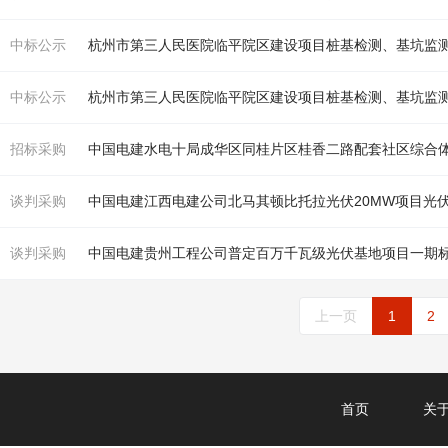
中标公示
杭州市第三人民医院临平院区建设项目
桩基
检测、
基
坑监
中标公示
杭州市第三人民医院临平院区建设项目
桩基
检测、
基
坑监
招标采购
谈判采购
中国电建江西电建公司北马其顿比托拉光伏20MW项目光
谈判采购
中国电建贵州工程公司普定百万千瓦级光伏
基
地项目一期标段一 600MWp
上一页
1
2
首页
关