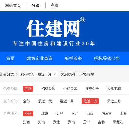
网站首页
登录
注册
首页
建筑企业查询
标书服务
招标采购公告
所有分类
发布时间：最近一月
为您找到
1512
条结果


信息类型：
不限
招标采购
中标公示
变更公告
拟建工程
发布时间：
全部
最近一天
最近一周
最近一月
最近三月
所在地区：
不限
北京
天津
河北
山西
内蒙古
上海
江西
河南
湖北
湖南
辽宁
吉林
黑龙江