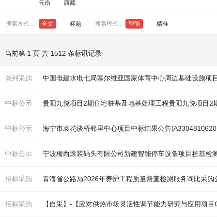
云南
西藏
搜索方式：
全文
标题
搜索模式：
智能
精准
当前第 1 页 共 1512 条标讯记录
谈判采购
中国电建水电七局塞尔维亚国家体育中心周边
基
础设施项目
中标公示
贵阳九悦项目2期住宅
桩基
及地
基
处理工程贵阳九悦项目2
中标公示
海宁市袁花谈桥邻里中心项目中标结果公告[A3304810620101
中标公示
宁波梅西滚装码头有限公司新建智能停车设备项目
桩基
检
招标采购
青海省公路局2026年养护工程质量督查检测服务询比采购
招标采购
【自采】-【应对供热市场灵活性调节能力研究与应用项目C