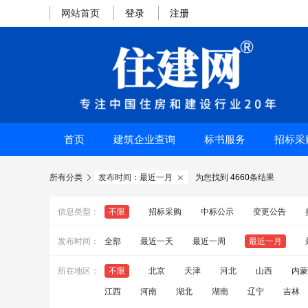
网站首页
登录
注册
首页
建筑企业查询
标书服务
招标采
所有分类
发布时间：最近一月
为您找到
4660
条结果


信息类型：
不限
招标采购
中标公示
变更公告
发布时间：
全部
最近一天
最近一周
最近一月
所在地区：
不限
北京
天津
河北
山西
内蒙
江西
河南
湖北
湖南
辽宁
吉林