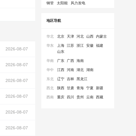
钢管
太阳能
风力发电
地区导航
华北
北京
天津
河北
山西
内蒙古
华东
上海
江苏
浙江
安徽
福建
2026-08-07
山东
华南
广东
广西
海南
2026-08-07
华中
江西
河南
湖北
湖南
东北
辽宁
吉林
黑龙江
2026-08-07
支架
、组件、电气设备应急抢修劳务分包项目采购项目 成交
西北
陕西
甘肃
青海
宁夏
新疆
2026-08-07
支架
、组件、电气设备应急抢修劳务分包项目采购项目 成交
西南
重庆
四川
贵州
云南
西藏
2026-08-07
支架
在
2026-08-07
支架
在正文中）