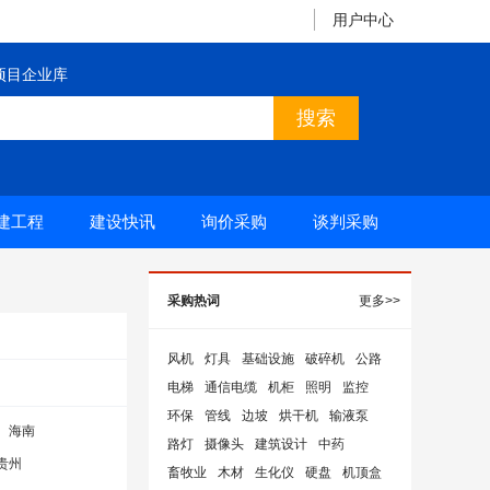
用户中心
项目企业库
建工程
建设快讯
询价采购
谈判采购
采购热词
更多>>
风机
灯具
基础设施
破碎机
公路
电梯
通信电缆
机柜
照明
监控
环保
管线
边坡
烘干机
输液泵
海南
路灯
摄像头
建筑设计
中药
贵州
畜牧业
木材
生化仪
硬盘
机顶盒