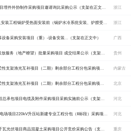
项目埋件外协制作采购项目邀请询比采购公示（
支架
在正文中）
浙江
百色2×660MW清洁高效煤电项目2#机组建筑及安装工程锅炉受热面安装前（锅炉水冷系统安装、炉膛受热面及前顶棚安装、燃烧器安装及启动系统安装、锅炉厂供六大管道安装工程）（
浙江
备采购安装项目（重）-设备安装...（
支架
在正文中）
广西
媒体投放服务（地产瞭望）批量采购项目 成交结果公示（
支架
在正文中）
贵州
柔性
支架
渔光互补项目（二期）剩余部分工程分包采购项目 成交结果公示
内蒙古
柔性
支架
渔光互补项目（二期）剩余部分工程分包采购项目 成交结果公示
北京
工程总承包项目电缆及附件采购项目采购实施前公示（
支架
在正文中）
河北
中国电建贵阳院贵州华电大方县小屯100MW风电场项目220kV升压站新建专业工程分包（Ⅱ标段）采购项目公开谈判采购公告（
河北
万千瓦光伏项目商品混凝土采购项目公开竞价采购公告（
支架
在正文中）
重庆