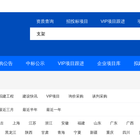
资质查询
招投标项目
VIP项目跟进
购公告
中标公示
VIP项目跟进
企业项目库
拟
拟建工程
建设快讯
VIP项目
询价采购
谈判采购
最近三月
最近半年
最近一年
古
上海
江苏
浙江
安徽
福建
山东
广东
广西
黑龙江
陕西
甘肃
青海
宁夏
新疆
重庆
四川