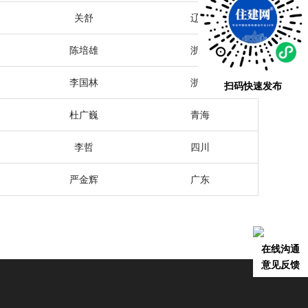
关舒
辽宁
陈培雄
浙江
李国林
浙江
扫码快速发布
杜广巍
青海
李哲
四川
严金辉
广东
在线沟通
意见反馈