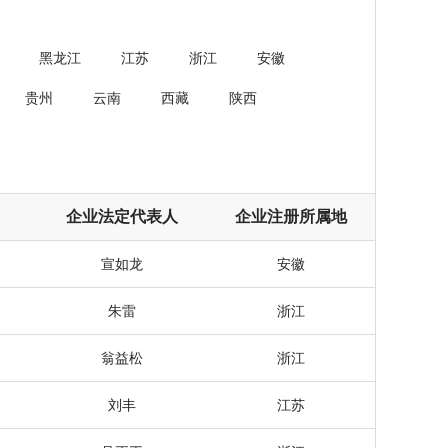
黑龙江
江苏
浙江
安徽
贵州
云南
西藏
陕西
企业法定代表人
企业注册所属地
宣如龙
安徽
朱雷
浙江
翁益松
浙江
刘丰
江苏