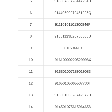
5
91330783728447294H
6
91440300279481293Q
7
91110101101300846F
8
91331123E96736363U
9
101694419
10
91610000220529993X
11
916501007189019083
12
91650105065537730T
13
91650100328742972D
14
914501075615964653