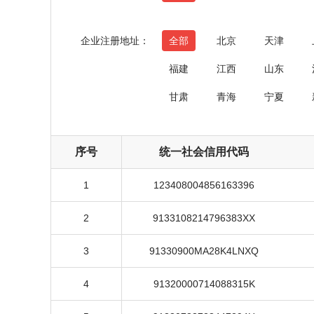
企业注册地址：
全部
北京
天津
福建
江西
山东
甘肃
青海
宁夏
序号
统一社会信用代码
1
123408004856163396
2
9133108214796383XX
3
91330900MA28K4LNXQ
4
91320000714088315K