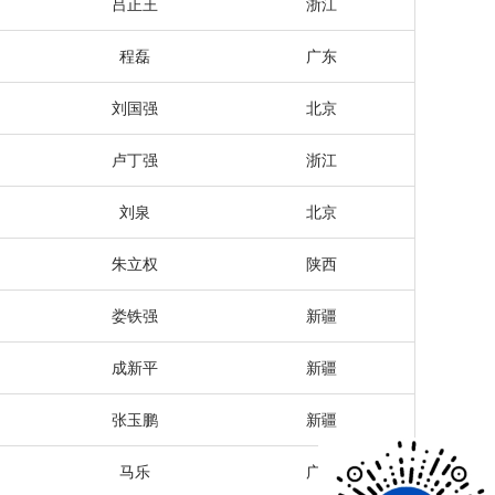
吕正王
浙江
程磊
广东
刘国强
北京
卢丁强
浙江
刘泉
北京
朱立权
陕西
娄铁强
新疆
成新平
新疆
张玉鹏
新疆
马乐
广西