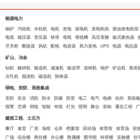
能源电力
锅炉
汽轮机
水轮机
电机
发电
发电机
发电机组
柴油发电机组
电缆
稳压器
变压器
铁塔
母线
母线槽
高压变频
板式换热器
开关柜
断路器
风机
配电
电容器
风力发电
UPS
电源
电抗器
矿山、冶金
钻机
破碎机
输送机
减速机
输送带
连铸机
电铲
铲运机
凿岩
冷扎机
掘进机
磁选机
除铁器
弱电、安防、系统集成
安防
安全
消防
防水
防爆
防雷
电工
电气
电梯
自控
系统
报警
空调
弱电
智能
布线
灯光
照明
舞台
音响
通信工程
建筑工程、土石方
餐厅
食堂
厂房
场馆
仓库
档案馆
田径场
体育馆
体育场
宿
广场
综合楼
商住楼
办公楼
附属楼
图书馆
科研楼
实验楼
住