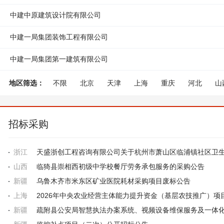
中建中原建筑设计院有限公司
中建一局集团装饰工程有限公司
中建一局集团第一建筑有限公司
地区筛选：
不限
北京
天津
上海
重庆
河北
山
浙江
安徽
福建
江西
山东
河南
湖北
湖南
云南
西藏
陕西
甘肃
青海
宁夏
新疆
招标采购
浙江
山西
临猗县崇相西初级中学校餐厅劳务承包服务的采购公告
新疆
乌鲁木齐市米东区矿业医院耗材采购项目废标公告
上海
新疆